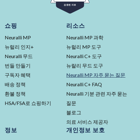
별
검증된 리뷰
5
개
중
Okendo
4.5
개
Reviews
쇼핑
리소스
평
의
가
Neuralli MP
Neuralli MP 과학
검
증
뉴럴리 인지+
뉴럴리 MP 도구
된
Neuralli 무드
Neuralli C+ 도구
리
번들 만들기
뉴랄리 무드 도구
뷰
453
구독자 혜택
Neuralli MP 자주 묻는 질문
건,
배송 정책
Neuralli C+ FAQ
5
점
환불 정책
Neuralli 기분 관련 자주 묻는
만
HSA/FSA로 쇼핑하기
질문
점
블로그
에
평
의료 서비스 제공자
균
정보
개인정보 보호
4.5