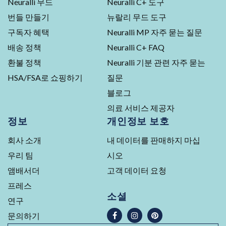
Neuralli 무드
Neuralli C+ 도구
리
번들 만들기
뉴랄리 무드 도구
뷰
453
구독자 혜택
Neuralli MP 자주 묻는 질문
건,
배송 정책
Neuralli C+ FAQ
5
점
환불 정책
Neuralli 기분 관련 자주 묻는
만
HSA/FSA로 쇼핑하기
질문
점
블로그
에
평
의료 서비스 제공자
균
정보
개인정보 보호
4.5
점
회사 소개
내 데이터를 판매하지 마십
우리 팀
시오
앰배서더
고객 데이터 요청
프레스
소셜
연구
문의하기