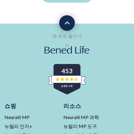
맨 위로 돌아가
기
453
별
검증된 리뷰
5
개
중
Okendo
4.5
개
Reviews
쇼핑
리소스
평
의
가
Neuralli MP
Neuralli MP 과학
검
증
뉴럴리 인지+
뉴럴리 MP 도구
된