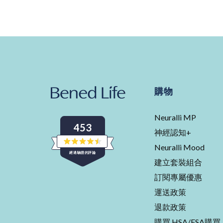
購物
Neuralli MP
453
神經認知+
Neuralli Mood
評
經過驗證的評論
分
建立套裝組合
4.5
星
453
（滿
訂閱專屬優惠
分
則
5
運送政策
經
星
核
退款政策
實
購買 HSA/FSA購買