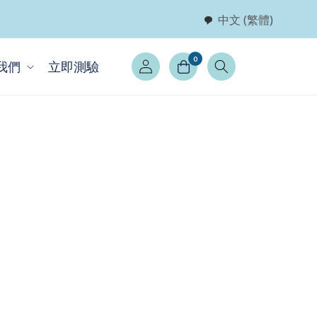
中文 (繁體)
登
0
我們
立即測驗
入