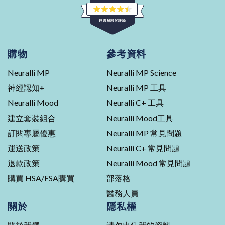
評
經過驗證的評論
分
4.5
星
453
（滿
分
則
購物
參考資料
5
經
星
Neuralli MP
Neuralli MP Science
核
實
神經認知+
Neuralli MP 工具
的
Neuralli Mood
Neuralli C+ 工具
評
建立套裝組合
Neuralli Mood工具
論，
平
訂閱專屬優惠
Neuralli MP 常見問題
均
運送政策
Neuralli C+ 常見問題
評
分
退款政策
Neuralli Mood 常見問題
4.5
購買 HSA/FSA購買
部落格
顆
醫務人員
星
關於
隱私權
（滿
分