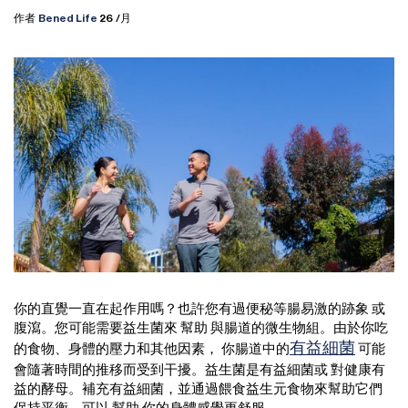
作者
Bened Life
26
/月
你的直覺一直在起作用嗎？也許您有過便秘等腸易激的跡象 或
腹瀉。您可能需要益生菌來 幫助 與腸道的微生物組。由於你吃
有益細菌
的食物、身體的壓力和其他因素，
你腸道中的
可能
會隨著時間的推移而受到干擾。益生菌是有益細菌或 對健康有
益的酵母。補充有益細菌，並通過餵食益生元食物來幫助它們