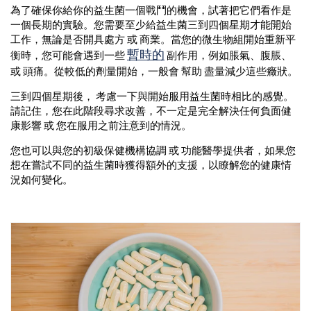
為了確保你給你的益生菌一個戰鬥的機會，試著把它們看作是
一個長期的實驗。您需要至少給益生菌三到四個星期才能開始
工作，無論是否開具處方 或 商業。當您的微生物組開始重新平
暫時的
衡時，您可能會遇到一些
副作用，例如脹氣、腹脹、
或 頭痛。從較低的劑量開始，一般會 幫助 盡量減少這些癥狀。
三到四個星期後，
考慮一下與開始服用益生菌時相比的感覺
。
請記住，您在此階段尋求改善，不一定是完全解決任何負面健
康影響 或 您在服用之前注意到的情況。
您也可以與您的初級保健機構協調 或 功能醫學提供者，如果您
想在嘗試不同的益生菌時獲得額外的支援，以瞭解您的健康情
況如何變化。