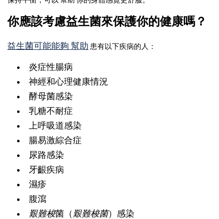
保持平衡，可以 幫助 你的身體感覺更舒服。
你應該考慮益生菌來保護你的健康嗎？
益生菌可能能夠 幫助
患有以下疾病的人：
炎症性腸病
神經和心理健康情況
酵母菌感染
乳糖不耐症
上呼吸道感染
腸易激綜合症
尿路感染
牙齦疾病
濕疹
腹瀉
艱難梭
菌（
艱難梭菌
）感染