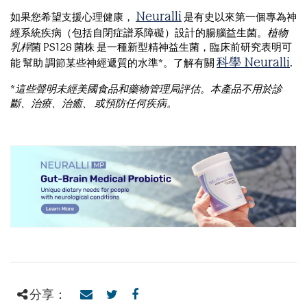
Neuralli
如果您希望支援心理健康，
是有史以來第一個專為神
經系統疾病（包括自閉症譜系障礙）設計的腸腦益生菌。
植物
乳桿
菌 PS128 菌株
是一種新型精神益生菌，臨床前研究表明可
科學 Neuralli
能 幫助 調節某些神經遞質的水準*。了解有關
.
*這些聲明未經美國食品和藥物管理局評估。本產品不用於診
斷、治療、治癒、 或預防任何疾病。
分享：