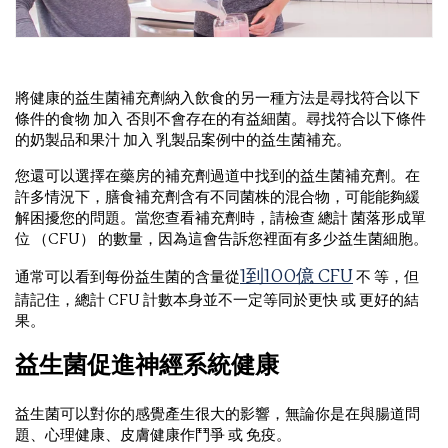
將健康的益生菌補充劑納入飲食的另一種方法是尋找符合以下
條件的食物 加入 否則不會存在的有益細菌。尋找符合以下條件
的奶製品和果汁 加入 乳製品案例中的益生菌補充。
您還可以選擇在藥房的補充劑過道中找到的益生菌補充劑。在
許多情況下，膳食補充劑含有不同菌株的混合物，可能能夠緩
解困擾您的問題。當您查看補充劑時，請檢查 總計 菌落形成單
位 （CFU） 的數量，因為這會告訴您裡面有多少益生菌細胞。
1到100億 CFU
通常可以看到每份益生菌的含量從
不
等，但
請記住，總計 CFU 計數本身並不一定等同於更快 或 更好的結
果。
益生菌促進神經系統健康
益生菌可以對你的感覺產生很大的影響，無論你是在與腸道問
題、心理健康、皮膚健康作鬥爭 或 免疫。