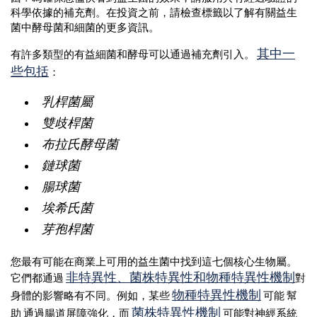
科學依據的補充劑。在投資之前，請檢查標籤以了解有關益生
菌中酵母菌和細菌的更多資訊。
其中一
有許多類型的有益細菌和酵母可以通過補充劑引入。
些包括
：
乳桿菌屬
雙歧桿菌
布拉氏酵母菌
鏈球菌
腸球菌
埃希氏菌
芽孢桿菌
您最有可能在商業上可用的益生菌中找到這七個核心生物屬。
非特異性、菌株特異性和物種特異性機制
它們都通過
對
物種特異性機制
身體的影響略有不同。例如，某些
可能 幫
菌株特異性機制
助 通過腸道屏障強化，而
可能對神經系統