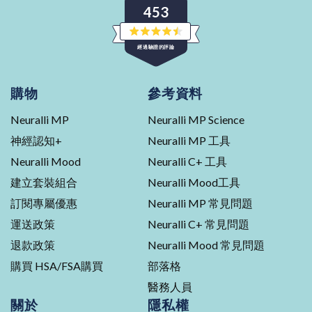
453
評
經過驗證的評論
分
4.5
星
453
（滿
分
則
購物
參考資料
5
經
星
Neuralli MP
Neuralli MP Science
核
實
神經認知+
Neuralli MP 工具
的
Neuralli Mood
Neuralli C+ 工具
評
建立套裝組合
Neuralli Mood工具
論，
平
訂閱專屬優惠
Neuralli MP 常見問題
均
運送政策
Neuralli C+ 常見問題
評
分
退款政策
Neuralli Mood 常見問題
4.5
購買 HSA/FSA購買
部落格
顆
醫務人員
星
關於
隱私權
（滿