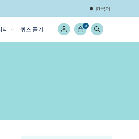
한국어
로
0
니티
퀴즈 풀기
그
인