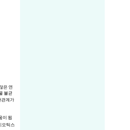
많은 연
물 불균
상관관계가
움이 됩
이오틱스